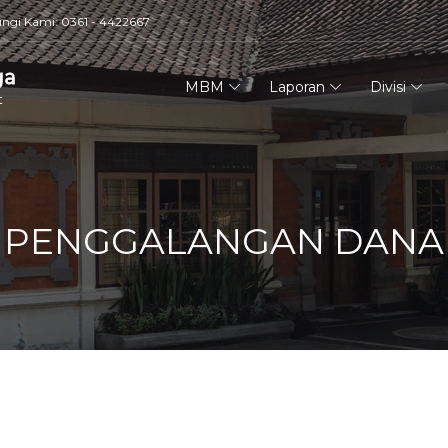
ngi Kami: 0361 - 4422667
ga
MBM
Laporan
Divisi
t
PENGGALANGAN DANA