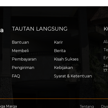
TAUTAN LANGSUNG
K
ga
Al
Bantuan
Karir
Te
Membeli
Berita
Em
Pembayaran
Kisah Sukses
Ja
Pengiriman
Kebijakan
17
FAQ
Syarat & Ketentuan
oga Marga
Tentang
Divi